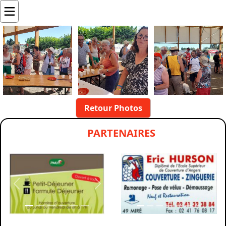
Retour Photos
PARTENAIRES
Previous
Next
Previous
Nex